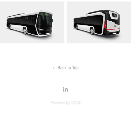
↑
Back to Top
Powered by
CTAG